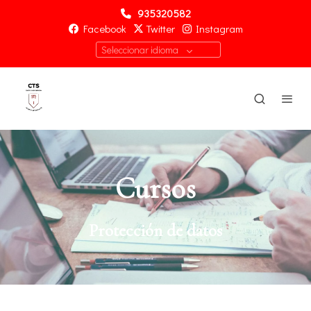
935320582
Facebook
Twitter
Instagram
Seleccionar idioma
Cursos
Protección de datos