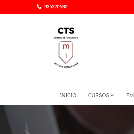
935320582
INICIO
CURSOS
EM