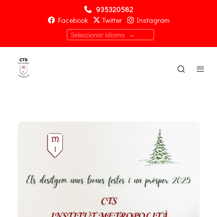
935320582
Facebook
Twitter
Instagram
Seleccionar idioma